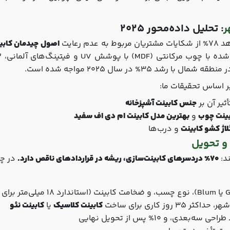
ر
: تحلیل داده‌محور 2025
هد
78%
از شکایات مشتریان مربوط به عدم رعایت
اصول چیدمان کابین
با پوشش UV و فیتینگ‌های آلمانی،
%
 منطقه شمال با رشد
35%
در سال 2025 مواجه شده است.
بر اساس تحقیقات ما:
یر آن بر
جنس کابینت آشپزخانه
بینت چوب
و
بهترین مدل کابینت ام دی اف سفید
لاژ کشو کابینت
و درب‌ها
 و تحویل
70% دردسرهای کابینت‌سازی، ریشه در قراردادهای ناقص دارد.
در چو
وز کاری برای ساخت
کابینت کلاسیک
یا
کابینت نئو