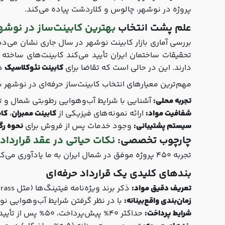
پروژه در نوشهر، چالوس و کلاردشت پیاده می‌کند.
علم پشت انتخاب
بهترین کابینت‌ساز در نوشه
بررسی آماری بازار کابینت نوشهر در سال جاری نشان می‌د
تحقیقات ساختمان ایران تأیید می‌کند کابینت‌های ساخته شده با چوب مرکانتی (MDF) 
دارند. این در حالی است که تقاضا برای
کابینت
نئوکلاسیک
در
مهم‌ترین معیارهای انتخاب کابینت‌ساز حرفه‌ای در نوشهر 
تجربه محلی:
آشنایی با شرایط آب‌وهوایی رطوبتی شمال و تأث
شفافیت مواد:
ارائه نمونه‌های فیزیکی از
کابینت ممبران
،
کا
سیستم پشتیبانی:
وجود خدمات پس از فروش برای
نحوه رگ
چارچوب تخصصی:
نکات حیاتی در عقد قرارداد
تجربه 450 پروژه موفق در شمال ایران به ما یادآوری می‌کند:
بندهای کلیدی یک قرارداد حرفه‌ای
تعریف دقیق مواد:
ذکر برند ویژه‌نامه فیتینگ‌ها (مثل Grass یا Blum)، نوع چسب، و ضخامت کابینت (استاندارد 18 میلی‌متر برای بدنه)
زمان‌بندی واقع‌بینانه:
با در نظر گرفتن شرایط آب‌وهوایی نوشهر، حداکثر 35 ر
شرایط پرداخت:
حداکثر 40% پیش‌پرداخت، 50% پس از تأیید طراحی سه‌بعدی، و 10% پس از تحویل نهایی