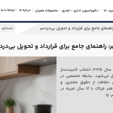
درباره ما
ارتباط با ما
رید
دکوراسیون اداری - تجاری
محصولات ممبران
راهنمای جامع برای قرارداد و تحویل بی‌دردسر
ر: راهنمای جامع برای قرارداد و تحویل بی‌در
بر اساس تحلیل 200+ پروژه موفق در شمال ایران در سال 2025، انتخاب کابینت‌ساز
یت 3 معیار کلیدی محقق می‌شود: سابقه تخصصی در
ای حفاظت از حقوق مشتری، و
سیستم تحویل مبتنی بر استانداردهای کیفی. چوبین هنر فرتاک با 12 سال تجربه در
، چا