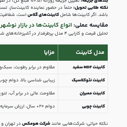
بندهای جریمه:
تعیین جریمه روزانه (0.5% مبلغ کل) در صورت تأخیر در تحویل
نکته طلایی تحویل:
حتماً در حضور نماینده کابینت‌ساز، تس
باشد. اگر کابینت‌ها شامل
کابینت‌های گلاس
است، شفافیت و
مقایسه عملی:
انواع کابینت‌ها در بازار نوشهر
تحلیل قیمت و کارایی 4 مدل پرطرفدار در آشپزخانه‌های شمال:
مدل کابینت
مزایا
کابینت MDF سفید
مقاوم در برابر رطوبت، سبک‌
کابینت نئوکلاسیک
زیبایی شناسی بالا، دوام چو
کابینت ممبران
مقاومت عالی در برابر آب، تنو
کابینت چوبی
دوام 20+ سال، ارزش سرمایه‌گذاری
نکته حیاتی: شرکت‌هایی مانند
شرکت هومکس
در تهران و 