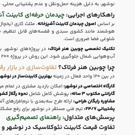
نوشهر، به دلیل هزینه حمل‌ونقل و عدم پشتیبانی محلی، پ
راهکارهای اجرایی:
چیدمان حرفه‌ای کابینت آش
بر اساس
اصول چیدمان کابینت آشپزخانه
، مثلث کاری (یخچال-شیرآب-اجاق) باید
هوشمند مانند کشوی سبدی و قفسه‌های قابل تنظیم، فضای مفید را 40% افز
شلوغی فضا ضروری است.
تکنیک تخصصی چوبین هنر فرتاک:
در پروژه‌های نوشهر، ب
آب‌وهوایی شمال جلوگیری شود. این روش در پروژه 200 متری آقای رضایی در کلاردشت، عمر مفید کابینت‌های MDF سفید را به 12 سال افزایش داد.
چرا چوبین هنر فرتاک؟
تفاوت‌سازی در بازار ر
در بین 120 واحد فعال در زمینه
بهترین کابینت‌ساز در نوشهر
کارگاه اختصاصی در نوشهر:
امکان بازدید مشتری در تمام مر
گارانتی مکتوب 3 ساله:
پوشش کامل شامل
نحوه رگلاژ کشو
مشاوره رایگان طراحی:
ارائه طرح سه‌بعدی با نرم‌افزارهای آ
پشتیبانی 24/7:
تیم فنی مستقر در نوشهر برای رفع مشکل
پرسش‌های متداول:
راهنمای تصمیم‌گیری
تفاوت قیمت کابینت نئوکلاسیک در نوشهر و