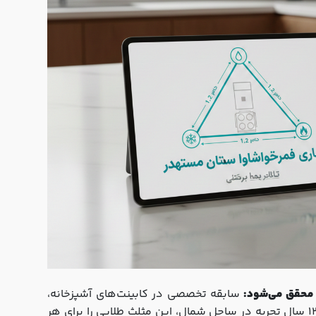
سابقه تخصصی در کابینت‌های آشپزخانه،
شفافیت در قرارداد با بندهای حفاظت از حقوق مشتری، و سیستم تحویل مبتنی بر استانداردهای کیفی. چوبین هنر فرتاک با 12 سال تجربه در ساحل شمال، این مثلث طلایی را برای هر