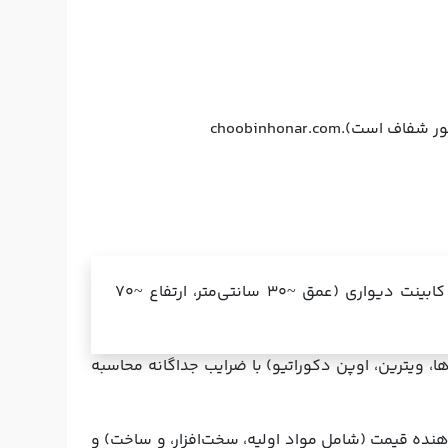
choobinhonar.com
یک متر طول کابینت زمینی (عمق استاندارد ~۵۵–۶۰ سانتی‌متر، ارتفاع ~۹۰ سانتی‌متر) + یک متر کابینت دیواری (عمق ~۳۰ سانتی‌متر، ارتفاع ~۷۰
 ویترین، اوپن دکوراتیو) با ضرایب جداگانه محاسبه