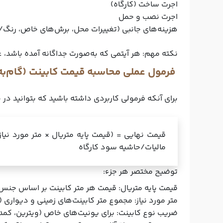
اجرت ساخت (کارگاه)
اجرت نصب و حمل
هزینه‌های جانبی (تغییرات محل، برش‌های خاص، رن
نکته مهم: هر آیتمی که به‌صورت جداگانه آمده باشد،
فرمول عملی محاسبه قیمت کابینت (گام‌به‌
برای آنکه فرمولی کاربردی داشته باشید که بتوانید در پ
قیمت نهایی = (قیمت پایه متریال × متر مورد ن
مالیات/حاشیه سود کارگاه
توضیح مختصر هر جزء:
قیمت پایه متریال:
قیمت هر متر کابینت بر اساس جنس (مثلاً MDF روکش، MDF های‌گلاس، ممبر
متر مورد نیاز:
مجموع متر کابینت‌های زمینی و دیواری (ت
ضریب نوع کابینت:
برای یونیت‌های خاص (ویترین، کمدی، اپن دکوراتیو) ضرایب 